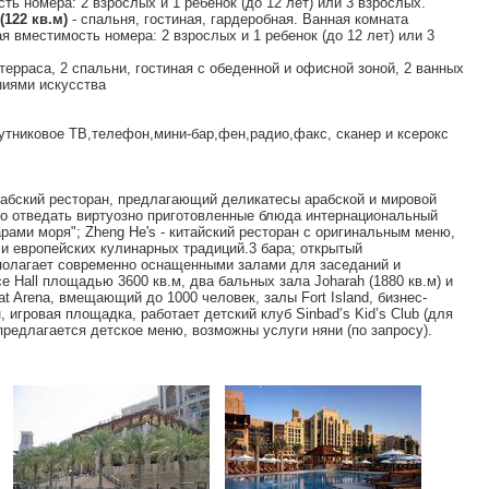
 номера: 2 взрослых и 1 ребенок (до 12 лет) или 3 взрослых.
(122 кв.м)
- спальня, гостиная, гардеробная. Ванная комната
 вместимость номера: 2 взрослых и 1 ребенок (до 12 лет) или 3
терраса, 2 спальни, гостиная с обеденной и офисной зоной, 2 ванных
ниями искусства
путниковое ТВ,телефон,мини-бар,фен,радио,факс, сканер и ксерокс
арабский ресторан, предлагающий деликатесы арабской и мировой
жно отведать виртуозно приготовленные блюда интернациональный
арами моря"; Zheng He's - китайский ресторан с оригинальным меню,
 и европейских кулинарных традиций.3 бара; открытый
полагает современно оснащенными залами для заседаний и
e Hall площадью 3600 кв.м, два бальных зала Joharah (1880 кв.м) и
at Arena, вмещающий до 1000 человек, залы Fort Island, бизнес-
, игровая площадка, работает детский клуб Sinbad’s Kid’s Club (для
 предлагается детское меню, возможны услуги няни (по запросу).