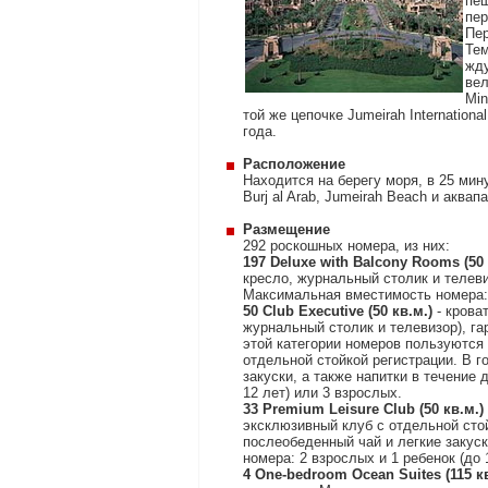
пеш
пер
Пер
Тем
жду
вел
Min
той же цепочке Jumeirah Internation
года.
Расположение
Находится на берегу моря, в 25 ми
Burj al Arab, Jumeirah Beach и аквап
Размещение
292 роскошных номера, из них:
197 Deluxe with Balcony Rooms (50
кресло, журнальный столик и телев
Максимальная вместимость номера: 2
50 Club Executive (50 кв.м.)
- крова
журнальный столик и телевизор), г
этой категории номеров пользуются 
отдельной стойкой регистрации. В г
закуски, а также напитки в течение
12 лет) или 3 взрослых.
33 Premium Leisure Club (50 кв.м.)
эксклюзивный клуб с отдельной стой
послеобеденный чай и легкие закуск
номера: 2 взрослых и 1 ребенок (до 
4 One-bedroom Ocean Suites (115 к