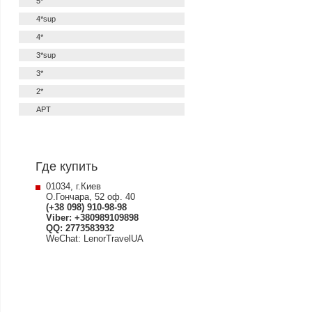
5*
4*sup
4*
3*sup
3*
2*
APT
Где купить
01034, г.Киев
О.Гончара, 52 оф. 40
(+38 098) 910-98-98
Viber: +380989109898
QQ: 2773583932
WeChat: LenorTravelUA