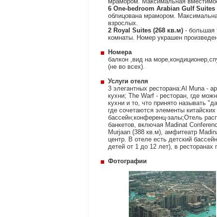
мрамором. Максимальная вместимость
6 One-bedroom Arabian Gulf Suites 
облицована мрамором. Максимальная
взрослых.
2 Royal Suites (268 кв.м)
- большая 
комнаты. Номер украшен произведе
Номера
балкон ,вид на море,кондиционер,с
(не во всех).
Услуги отеля
3 элегантных ресторана:Al Muna - 
кухни; The Warf - ресторан, где мо
кухни и то, что принято называть "д
где сочетаются элементы китайских
бассейн;конференц-залы;Отель рас
банкетов, включая Madinat Conferenc
Murjaan (388 кв.м), амфитеатр Madin
центр. В отеле есть детский бассейн
детей от 1 до 12 лет), в ресторанах
Фотографии