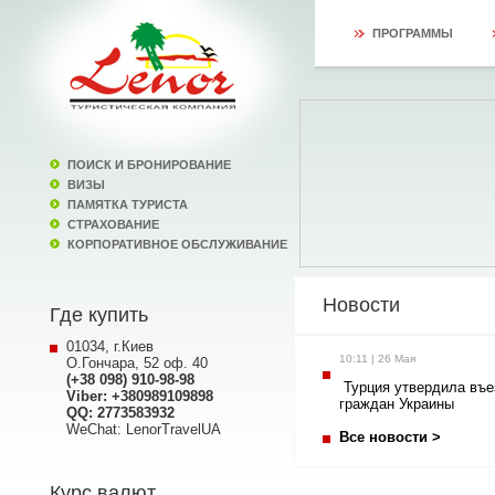
ПРОГРАММЫ
ПОИСК И БРОНИРОВАНИЕ
ВИЗЫ
ПАМЯТКА ТУРИСТА
СТРАХОВАНИЕ
КОРПОРАТИВНОЕ ОБСЛУЖИВАНИЕ
Новости
Где купить
01034, г.Киев
10:11 | 26 Мая
О.Гончара, 52 оф. 40
(+38 098) 910-98-98
Турция утвердила въе
Viber: +380989109898
граждан Украины
QQ: 2773583932
WeChat: LenorTravelUA
Все новости >
Курс валют