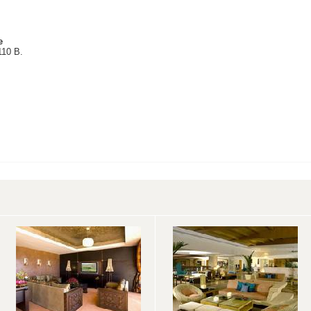
е
110 В.