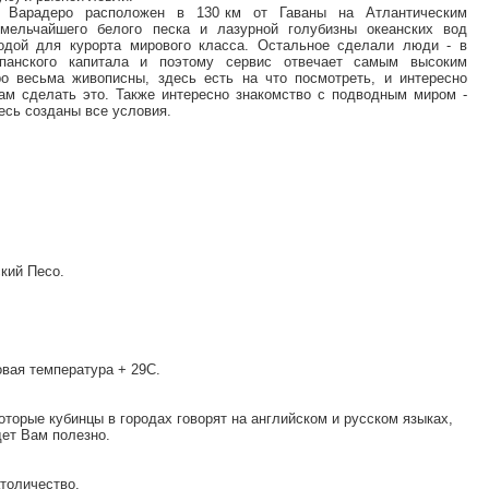
 Варадеро расположен в 130 км от Гаваны на Атлантическим
мельчайшего белого песка и лазурной голубизны океанских вод
одой для курорта мирового класса. Остальное сделали люди - в
панского капитала и поэтому сервис отвечает самым высоким
о весьма живописны, здесь есть на что посмотреть, и интересно
ам сделать это. Также интересно знакомство с подводным миром -
есь созданы все условия.
кий Песо.
вая температура + 29С.
торые кубинцы в городах говорят на английском и русском языках,
дет Вам полезно.
атоличество.