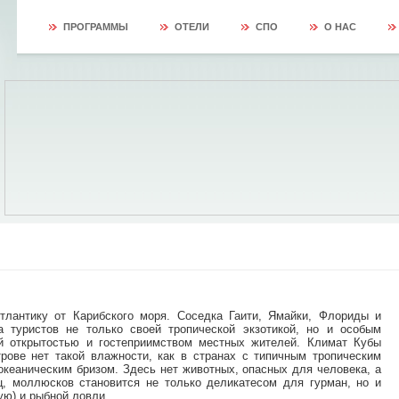
ПРОГРАММЫ
ОТЕЛИ
СПО
О НАС
лантику от Карибского моря. Соседка Гаити, Ямайки, Флориды и
а туристов не только своей тропической экзотикой, но и особым
ой открытостью и гостеприимством местных жителей. Климат Кубы
трове нет такой влажности, как в странах с типичным тропическим
океаническим бризом. Здесь нет животных, опасных для человека, а
ц, моллюсков становится не только деликатесом для гурман, но и
ю) и рыбной ловли.