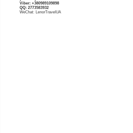
Viber: +380989109898
QQ: 2773583932
WeChat: LenorTravelUA