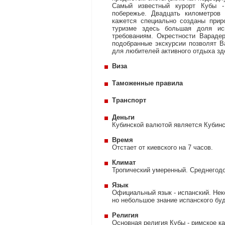
Самый известный курорт Кубы -
побережье. Двадцать километров 
кажется специально созданы прир
туризме здесь большая доля ис
требованиям. Окрестности Варадер
подобранные экскурсии позволят В
для любителей активного отдыха зд
Виза
Таможенные правила
Транспорт
Деньги
Кубинской валютой является Кубинс
Время
Отстает от киевского на 7 часов.
Климат
Тропический умеренный. Среднегодо
Язык
Официальный язык - испанский. Неко
но небольшое знание испанского бу
Религия
Основная религия Кубы - римское к