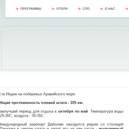
ПРОГРАММЫ
ОТЕЛИ
СПО
О НАС
сти Индии на побережье Аравийского моря.
бщая протяженность пляжей штата - 105 км.
аилучший период для отдыха
с октября по май
. Температура воды
 25-30С, воздуха - 30-35С.
еждународный аэропорт Даболим находится рядом со столицей
.Панаджи в центре штата и делит его на две части -
молодежный