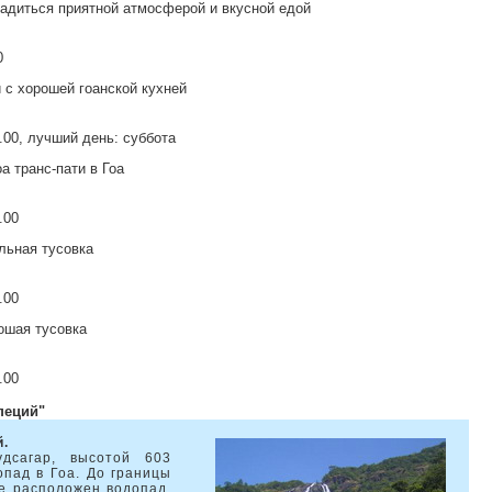
адиться приятной атмосферой и вкусной едой
0
и с хорошей гоанской кухней
.00, лучший день: суббота
а транс-пати в Гоа
.00
льная тусовка
.00
ошая тусовка
.00
пеций"
й.
дсагар, высотой 603
пад в Гоа. До границы
де расположен водопад,