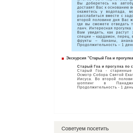
Вы доберетесь на автоб
доставят Вас к основанию в
окажетесь у водопада, м
расслабиться вместе с зад
второй половине дня Вас ж
где вы сможете отведать 
ланч. Интересная прогулка
Вам увидеть, как растут 
специи – кардамон, перец, 
фрукты – бананы, анана
Продолжительность – 1 ден
Экскурсия "Старый Гоа и прогулк
Старый Гоа и прогулка по 
Старый Гоа - старинные
Осмотр Собора Святой Ека
Иисуса. Во второй полови
шоппинг в Панадж
Продолжительность - 1 день
Советуем посетить