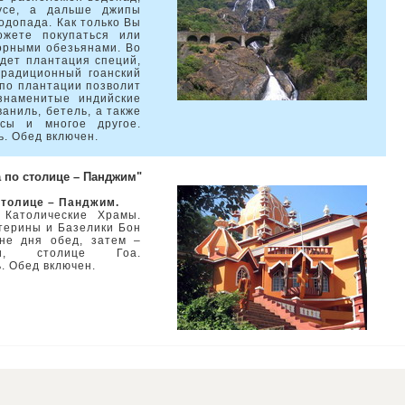
усе, а дальше джипы
одопада. Как только Вы
ожете покупаться или
орными обезьянами. Во
дет плантация специй,
традиционный гоанский
 по плантации позволит
знаменитые индийские
ваниль, бетель, а также
сы и многое другое.
ь. Обед включен.
а по столице – Панджим"
столице – Панджим.
 Католические Храмы.
терины и Базелики Бон
не дня обед, затем –
и, столице Гоа.
. Обед включен.