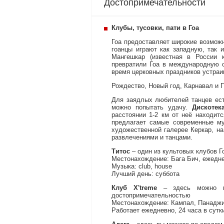
Достопримечательности
Клубы, тусовки, пати в Гоа
Гоа предоставляет широкие возмож
гоанцы играют как западную, так 
Мангешкар (известная в России 
превратили Гоа в международную с
время церковных праздников устраи
Рождество, Новый год, Карнавал и 
Для заядлых любителей танцев есть
можно попытать удачу.
Дискотек
расстоянии 1-2 км от неё находит
предлагает самые современные м
художественной галерее Керкар, н
развлечениями и танцами.
Титос
– один из культовых клубов Г
Местонахождение: Бага Бич, ежеднев
Музыка: club, house
Лучший день: суббота
Клуб X'treme
– здесь можно по
достопримечательностью
Местонахождение: Кампал, Панадж
Работает ежедневно, 24 часа в сутк