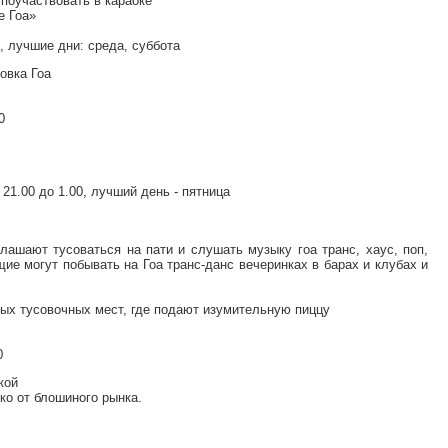
 поучаствовать в караоке
е Гоа»
, лучшие дни: среда, суббота
овка Гоа
0
21.00 до 1.00, лучший день - пятница
ашают тусоваться на пати и слушать музыку гоа транс, хаус, поп,
ие могут побывать на Гоа транс-данс вечеринках в барах и клубах и
ых тусовочных мест, где подают изумительную пиццу
0
кой
о от блошиного рынка.