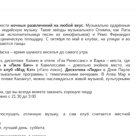
ности
ночных развлечений на любой вкус
. Музыкально одарённые
и индийскую музыку. Такие звёзды музыкального Олимпа, как Лата
как исполнительница песен из кинофильмов) и Ремо Фернандез
ценическую площадку. С октября по май в клубах, на улицах и во
ваются танцы.
Пасха – время шумного веселья до самого утра.
 дискотеки. Казино в отеле «Гоа Ренессанс» и Варка – места, где
а в «Лиле Бич»
в Кавелоссиме – довольно знойное место, на
ся
клуб «Мэд Кэт»
(«Гато локо»).
Дискотека «Лидо»
в Доне Пауле
узыкальные программы с тематическими вечерами. В Алва Мар и
а пляже Калангут, можно наслаждаться живой музыкой, культурными
оа, где вы всегда можете заказать хорошую пиццу
но с 21:30 до 3:00
слушать отличную музыку, а сам клуб считается местной
и
и, лучший день: суббота