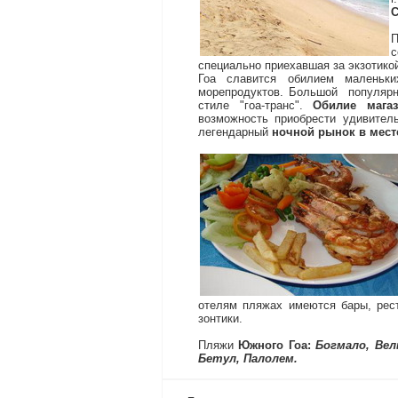
С
с
специально приехавшая за экзотико
Гоа славится обилием маленьк
морепродуктов. Большой популяр
стиле "гоа-транс".
Обилие мага
возможность приобрести удивител
легендарный
ночной рынок в мест
отелям пляжах имеются бары, рест
зонтики.
Пляжи
Южного Гоа:
Богмало, Вель
Бетул, Палолем.