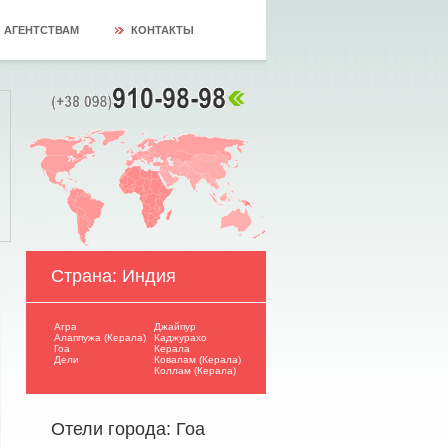
АГЕНТСТВАМ
КОНТАКТЫ
Страна: Индия
Агра
Джайпур
Алаппужа (Керала)
Каджурахо
Гоа
Керала
Дели
Ковалам (Керала)
Коллам (Керала)
Отели города: Гоа