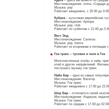
Адега
– здесь вы можете по средам
Местонахождение: отель «Сидаде д
Музыка: pop
Работает ежедневно, с 20.00 до 0.00
Кубана
– культовая европейская тус
Местонахождение: Арпора
Музыка: pop, club
Работает по субботам с 21.00 до 5.0
Вест Энд
Местонахождение: Салигао
Музыка: pop, trance
Работает по вторникам и пятницам с 
Гоа транс – тусовки и пати в Гоа
Многочисленные клубы и пабы пригл
клаб и других направлений. Желающ
послушать музыку гоа транс.
Найн Бар
– одно из самых популярн
Местонахождение: Вагатор
Музыка: Гоа транс
Работает ежедневно с 17.00 до 22.0
Шор Бар
– отличается своей экзоти
Местонахождение: Анджуна, недалек
Музыка: Гоа транс
Работает по средам с 17.00 до 02.00