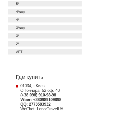
5*
4*sup
4*
3*sup
3*
2*
APT
Где купить
01034, г.Киев
О.Гончара, 52 оф. 40
(+38 098) 910-98-98
Viber: +380989109898
QQ: 2773583932
WeChat: LenorTravelUA