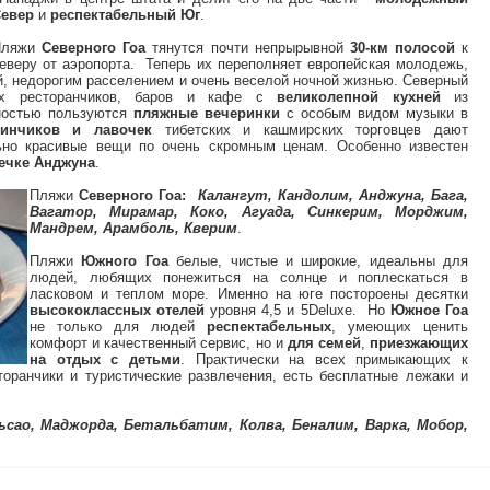
евер
и
респектабельный Юг
.
Пляжи
Северного Гоа
тянутся почти непрырывной
30-км полосой
к
еверу от аэропорта. Теперь их переполняет европейская молодежь,
й, недорогим расселением и очень веселой ночной жизнью. Северный
их ресторанчиков, баров и кафе с
великолепной кухней
из
ностью пользуются
пляжные вечеринки
с особым видом музыки в
зинчиков и лавочек
тибетских и кашмирских торговцев дают
ьно красивые вещи по очень скромным ценам. Особенно известен
ечке Анджуна
.
Пляжи
Северного Гоа:
Калангут, Кандолим, Анджуна, Бага,
Вагатор, Мирамар, Коко, Агуада, Синкерим, Морджим,
Мандрем, Арамболь, Кверим
.
Пляжи
Южного Гоа
белые, чистые и широкие, идеальны для
людей, любящих понежиться на солнце и поплескаться в
ласковом и теплом море. Именно на юге постороены десятки
высококлассных отелей
уровня 4,5 и 5Deluxe. Но
Южное Гоа
не только для людей
респектабельных
, умеющих ценить
комфорт и качественный сервис, но и
для семей
,
приезжающих
на отдых с детьми
. Практически на всех примыкающих к
оранчики и туристические развлечения, есть бесплатные лежаки и
сао, Маджорда, Бетальбатим, Колва, Беналим, Варка, Мобор,